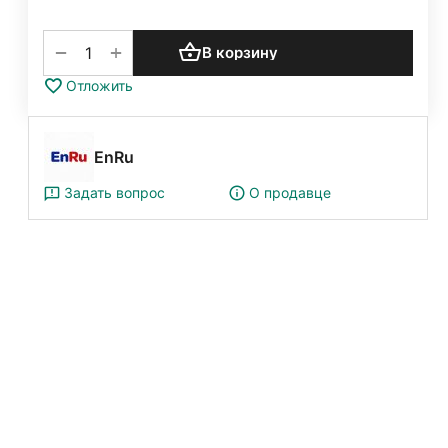
+
−
В корзину
Отложить
EnRu
Задать вопрос
О продавце