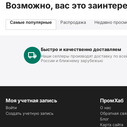
Возможно, вас это заинтер
Самые популярные
Распродажа
Недавно просм
Быстро и качественно доставляем
Наши селлеры производят доставку по все
России и ближнему зарубежью
Моя учетная запись
ПромХаб
Войти
О нас
Создать учетную запись
Обратная свя
Блог
Карта сайта