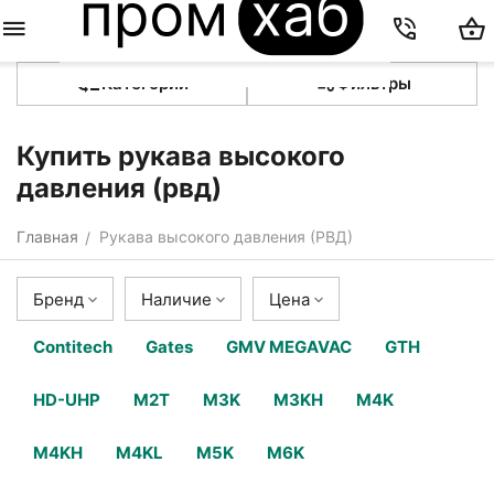
Категории
Фильтры
Купить рукава высокого
давления (рвд)
Главная
Рукава высокого давления (РВД)
/
Бренд
Наличие
Цена
Contitech
Gates
GMV MEGAVAC
GTH
HD-UHP
M2T
M3K
M3KH
M4K
M4KH
M4KL
M5K
M6K