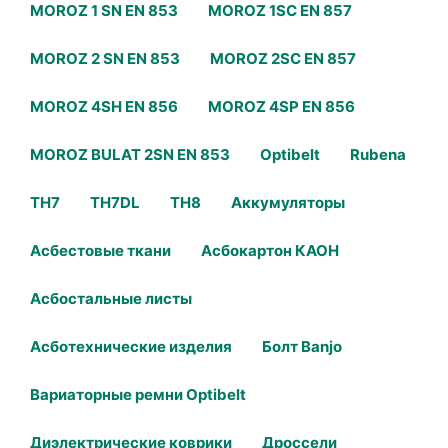
MOROZ 1 SN EN 853
MOROZ 1SC EN 857
MOROZ 2 SN EN 853
MOROZ 2SC EN 857
MOROZ 4SH EN 856
MOROZ 4SP EN 856
MOROZ BULAT 2SN EN 853
Optibelt
Rubena
TH7
TH7DL
TH8
Аккумуляторы
Асбестовые ткани
Асбокартон КАОН
Асбостальные листы
Асботехнические изделия
Болт Banjo
Вариаторные ремни Optibelt
Диэлектрические коврики
Дроссели