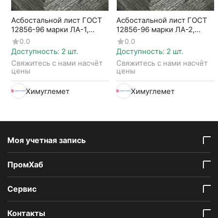
Асбостальной лист ГОСТ
Асбостальной лист ГОСТ
12856-96 марки ЛА-1,
12856-96 марки ЛА-2,
1.75мм
1.5мм
0.0
0.0
Доступность:
2 шт.
Доступность:
2 шт.
Свяжитесь с нами насчёт 
Свяжитесь с нами насчёт 
цены
цены
Химуглемет
Химуглемет
Моя учетная запись
ПромХаб
Сервис
Контакты