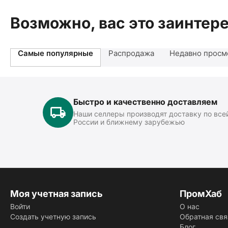
Возможно, вас это заинтер
Самые популярные
Распродажа
Недавно просм
Быстро и качественно доставляем
Наши селлеры производят доставку по все
России и ближнему зарубежью
Моя учетная запись
ПромХаб
Войти
О нас
Создать учетную запись
Обратная свя
Блог