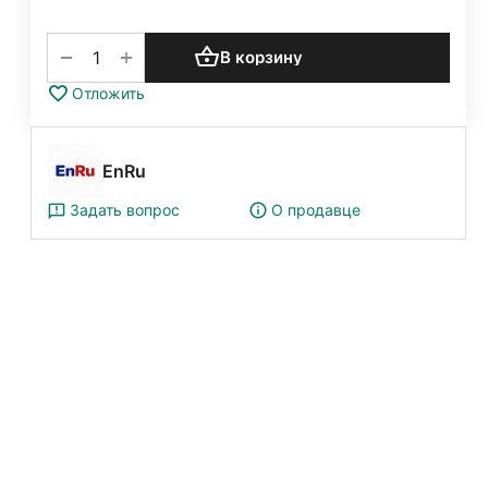
+
−
В корзину
Отложить
EnRu
Задать вопрос
О продавце