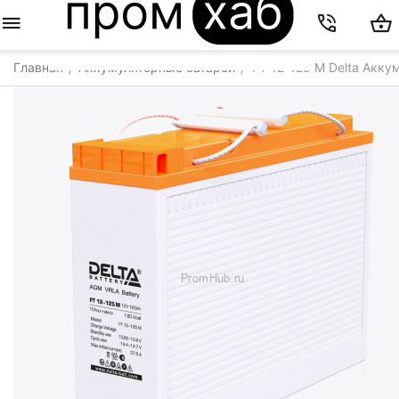
Главная
Аккумуляторные батареи
FT 12-125 M Delta Акку
/
/