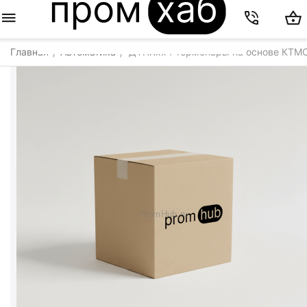
Главная
Автоматика
ДТПХхх4 термопары на основе КТМ
/
/