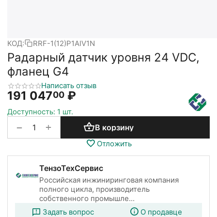
КОД:
RRF-1(12)P1AIV1N
Радарный датчик уровня 24 VDC,
фланец G4
Написать отзыв
191 047
₽
00
Доступность:
1 шт.
+
−
В корзину
Отложить
ТензоТехСервис
Российская инжиниринговая компания
полного цикла, производитель
собственного промышле...
Задать вопрос
О продавце