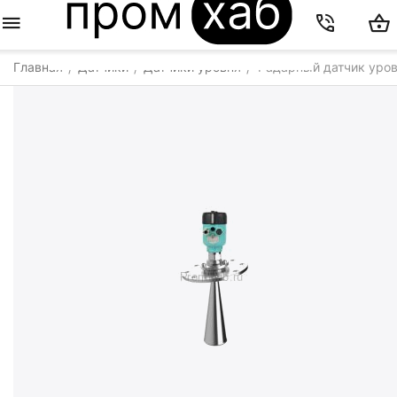
Главная
Датчики
Датчики уровня
Радарный датчик уров
/
/
/