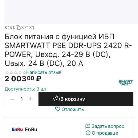
КОД:
37131
Блок питания с функцией ИБП
SMARTWATT PSE DDR-UPS 2420 R-
POWER, Uвход. 24-29 В (DC),
Uвых. 24 В (DC), 20 А
Написать отзыв
2 003
₽
00
Доступность:
3 шт.
+
−
В корзину
Отложить
Задать вопрос
EnRu
О продавце