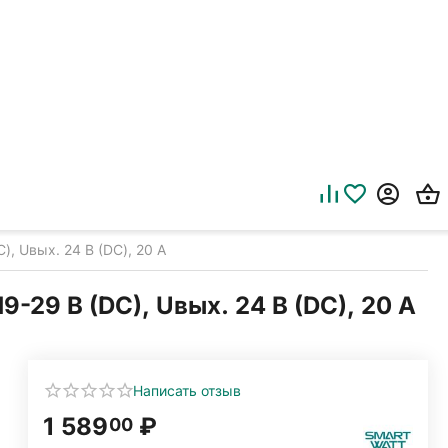
 Uвых. 24 В (DC), 20 А
9 В (DC), Uвых. 24 В (DC), 20 А
Написать отзыв
1 589
₽
00