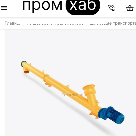
Главная
Конвейеры и транспортеры
Шнековые транспорт
/
/