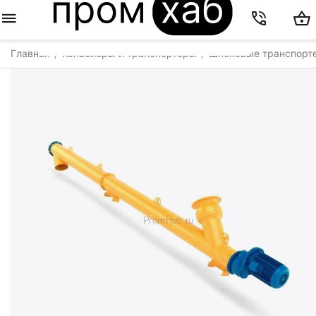
Главная
Конвейеры и транспортеры
Шнековые транспорт
/
/