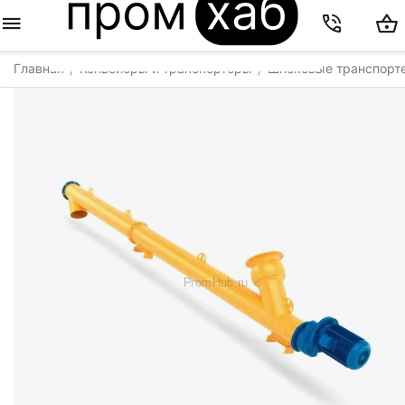
Главная
Конвейеры и транспортеры
Шнековые транспорт
/
/