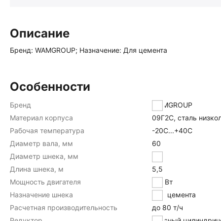
Описание
Бренд: WAMGROUP; Назначение: Для цемента
Особенности
Бренд
WAMGROUP
Материал корпуса
09Г2С, сталь низко
Рабочая температура
-20С...+40С
Диаметр вала, мм
60
Диаметр шнека, мм
273
Длина шнека, м
5,5
Мощность двигателя
11 кВт
Назначение шнека
Для цемента
Расчетная производительность
до 80 т/ч
Редуктор
соосный цилиндрич