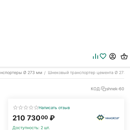
нспортеры Ø 273 мм
Шнековый транспортер цемента Ø 273 м
/
КОД:
shnek-60
Написать отзыв
210 730
₽
00
Доступность:
2 шт.