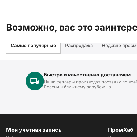
Возможно, вас это заинтер
Самые популярные
Распродажа
Недавно просм
Быстро и качественно доставляем
Наши селлеры производят доставку по все
России и ближнему зарубежью
Моя учетная запись
ПромХаб