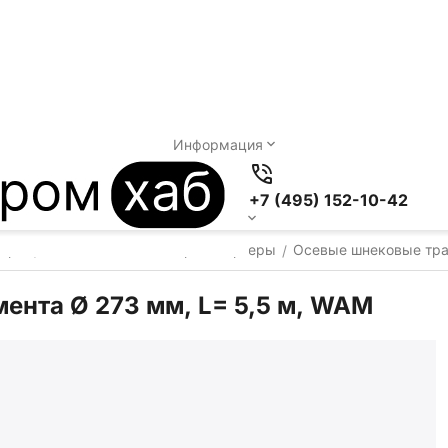
Информация
+7 (495) 152-10-42
теры
Осевые шнековые транспортеры
Осевые шнековые тра
/
/
ента Ø 273 мм, L= 5,5 м, WAM