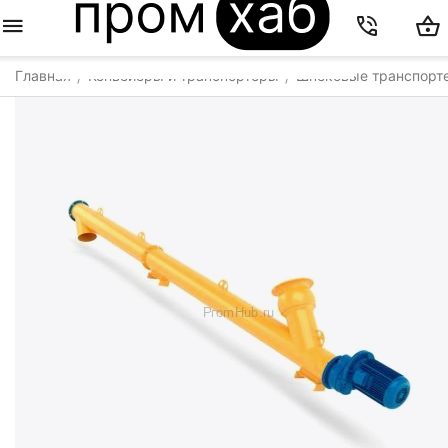
Главная
Конвейеры и транспортеры
Шнековые транспорт
/
/