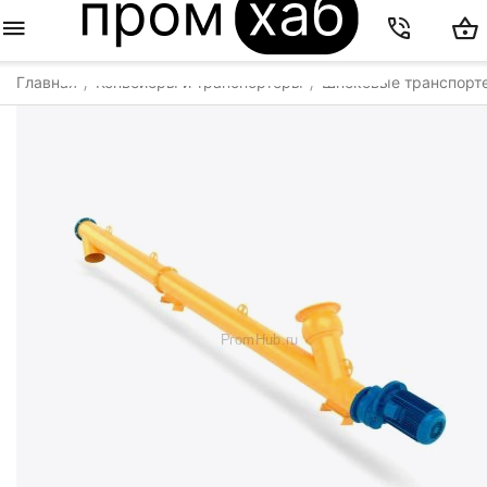
Главная
Конвейеры и транспортеры
Шнековые транспорт
/
/