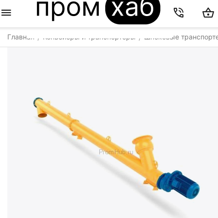
Главная
Конвейеры и транспортеры
Шнековые транспорт
/
/