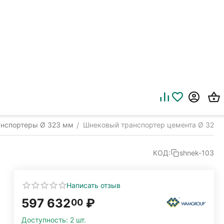
анспортеры Ø 323 мм
Шнековый транспортер цемента Ø 323 
/
КОД:
shnek-103
Написать отзыв
597 632
₽
00
Доступность:
2 шт.