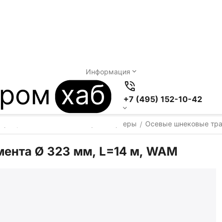
Информация
+7 (495) 152-10-42
теры
Осевые шнековые транспортеры
Осевые шнековые тр
/
/
ента Ø 323 мм, L=14 м, WAM