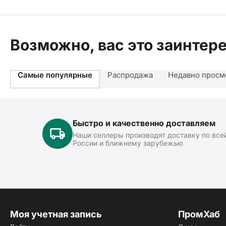
Возможно, вас это заинтер
Самые популярные
Распродажа
Недавно просм
Быстро и качественно доставляем
Наши селлеры производят доставку по все
России и ближнему зарубежью
Моя учетная запись
ПромХаб