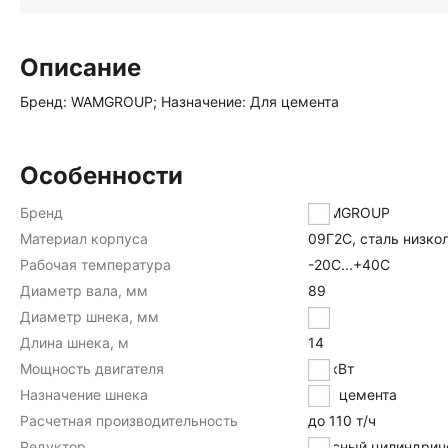
Описание
Бренд: WAMGROUP; Назначение: Для цемента
Особенности
Бренд
WAMGROUP
Материал корпуса
09Г2С, сталь низко
Рабочая температура
-20С...+40С
Диаметр вала, мм
89
Диаметр шнека, мм
323
Длина шнека, м
14
Мощность двигателя
30 кВт
Назначение шнека
Для цемента
Расчетная производительность
до 110 т/ч
Редуктор
соосный цилиндрич