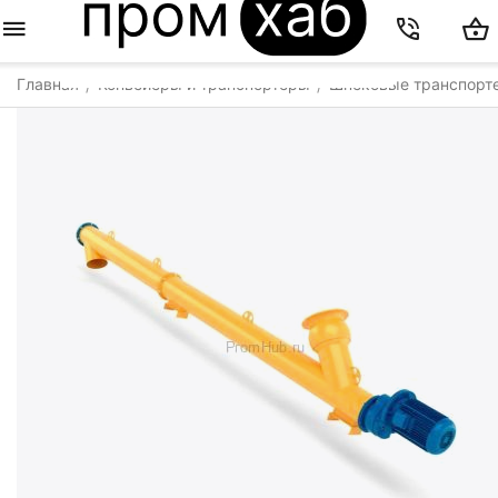
Главная
Конвейеры и транспортеры
Шнековые транспорт
/
/