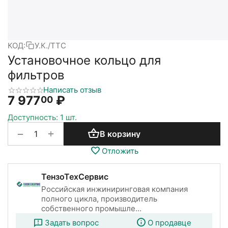
КОД:
У.К./ТТС
Установочное кольцо для
фильтров
Написать отзыв
7 977
₽
00
Доступность:
1 шт.
+
−
В корзину
Отложить
ТензоТехСервис
Российская инжиниринговая компания
полного цикла, производитель
собственного промышле...
Задать вопрос
О продавце