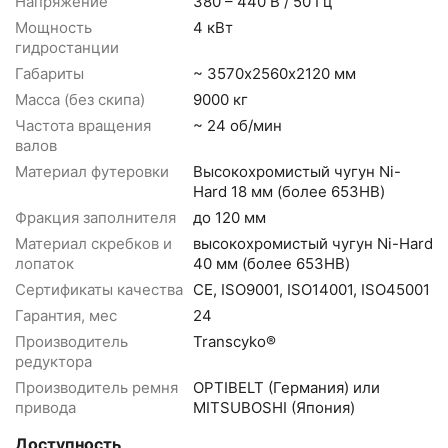
Напряжение
380 – 440 В / 50 Гц
Мощность
4 кВт
гидростанции
Габариты
~ 3570х2560х2120 мм
Масса (без скипа)
9000 кг
Частота вращения
~ 24 об/мин
валов
Материал футеровки
Высокохромистый чугун Ni-
Hard 18 мм (более 653HB)
Фракция заполнителя
до 120 мм
Материал скребков и
высокохромистый чугун Ni-Hard
лопаток
40 мм (более 653HB)
Сертификаты качества
CE, ISO9001, ISO14001, ISO45001
Гарантия, мес
24
Производитель
Transcyko®
редуктора
Производитель ремня
OPTIBELT (Германия) или
привода
MITSUBOSHI (Япония)
Доступность