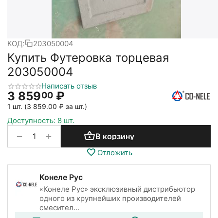
КОД:
203050004
Купить Футеровка торцевая
203050004
Написать отзыв
3 859
₽
00
1 шт. (
3 859.00
₽
за шт.)
Доступность:
8 шт.
+
−
В корзину
Отложить
Конеле Рус
«Конеле Рус» эксклюзивный дистрибьютор
одного из крупнейших производителей
смесител...