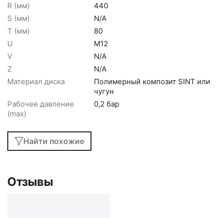
R (мм)
440
S (мм)
N/A
T (мм)
80
U
M12
V
N/A
Z
N/A
Материал диска
Полимерный композит SINT или
чугун
Рабочее давление
0,2 бар
(max)
Найти похожие
Отзывы