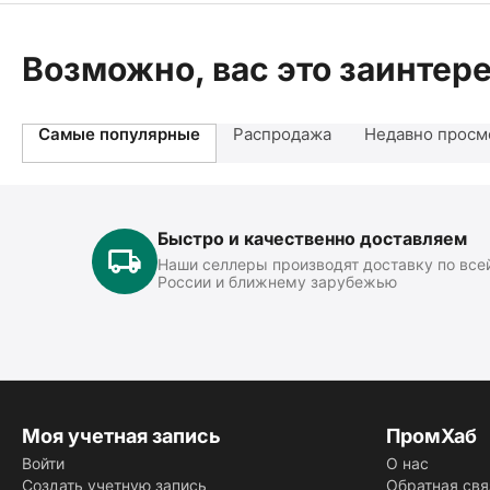
Возможно, вас это заинтер
Самые популярные
Распродажа
Недавно просм
Быстро и качественно доставляем
Наши селлеры производят доставку по все
России и ближнему зарубежью
Моя учетная запись
ПромХаб
Войти
О нас
Создать учетную запись
Обратная свя