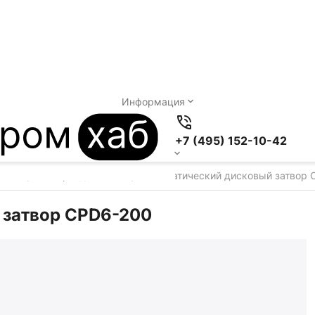
Информация
+7 (495) 152-10-42
иалов
Затворы дисковые
Пневматический дисковый затвор 
/
/
 затвор CPD6-200