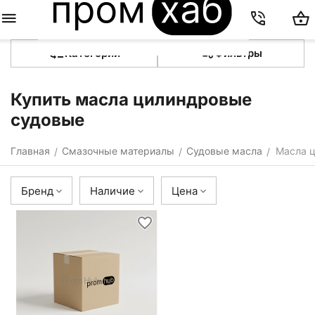
Категории
Фильтры
Купить масла цилиндровые
судовые
Главная
Смазочные материалы
Судовые масла
Масла 
/
/
/
Бренд
Наличие
Цена