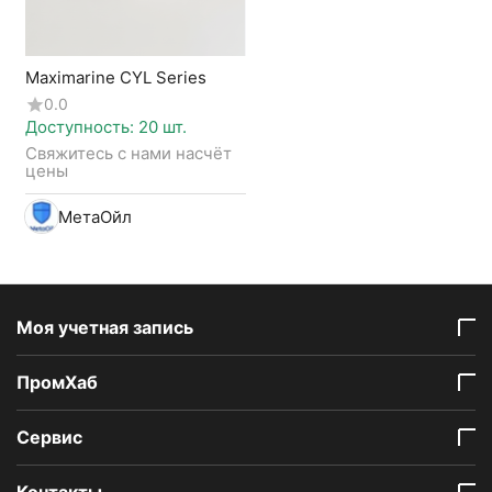
Maximarine CYL Series
0.0
Доступность:
20 шт.
Свяжитесь с нами насчёт 
цены
МетаОйл
Моя учетная запись
ПромХаб
Сервис